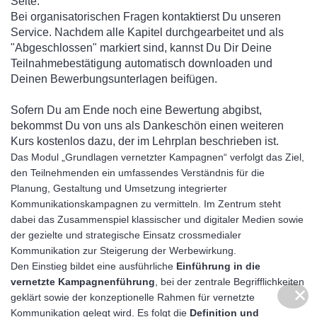
Seite.
Bei organisatorischen Fragen kontaktierst Du unseren
Service. Nachdem alle Kapitel durchgearbeitet und als
"Abgeschlossen" markiert sind, kannst Du Dir Deine
Teilnahmebestätigung automatisch downloaden und
Deinen Bewerbungsunterlagen beifügen.
Sofern Du am Ende noch eine Bewertung abgibst,
bekommst Du von uns als Dankeschön einen weiteren
Kurs kostenlos dazu, der im Lehrplan beschrieben ist.
Das Modul „Grundlagen vernetzter Kampagnen“ verfolgt das Ziel,
den Teilnehmenden ein umfassendes Verständnis für die
Planung, Gestaltung und Umsetzung integrierter
Kommunikationskampagnen zu vermitteln. Im Zentrum steht
dabei das Zusammenspiel klassischer und digitaler Medien sowie
der gezielte und strategische Einsatz crossmedialer
Kommunikation zur Steigerung der Werbewirkung.
Den Einstieg bildet eine ausführliche
Einführung in die
vernetzte Kampagnenführung
, bei der zentrale Begrifflichkeiten
✕
✕
geklärt sowie der konzeptionelle Rahmen für vernetzte
Kommunikation gelegt wird. Es folgt die
Definition und