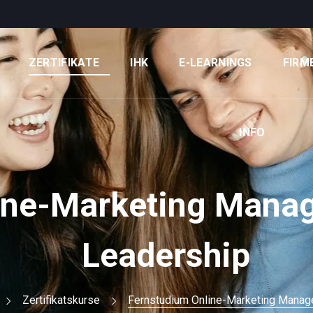
ZERTIFIKATE
IHK
E-LEARNINGS
FIRM
INFO
ine-Marketing Manag
Leadership
Zertifikatskurse
Fernstudium Online-Marketing Manage