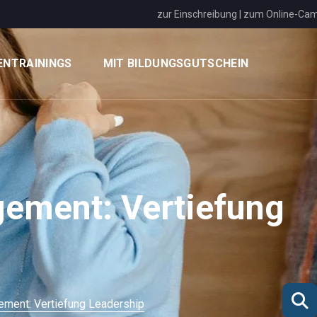
zur Einschreibung
|
zum Online-Ca
ENTRAININGS
MIT BILDUNGSGUTSCHEIN
ement: Vertiefung
ment: Vertiefung Leadership