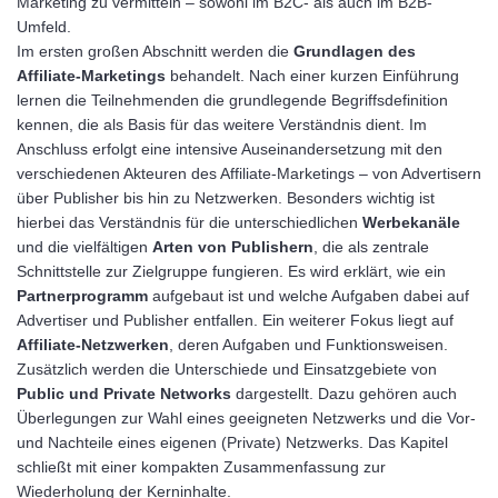
Marketing zu vermitteln – sowohl im B2C- als auch im B2B-
Umfeld.
Im ersten großen Abschnitt werden die
Grundlagen des
Affiliate-Marketings
behandelt. Nach einer kurzen Einführung
lernen die Teilnehmenden die grundlegende Begriffsdefinition
kennen, die als Basis für das weitere Verständnis dient. Im
Anschluss erfolgt eine intensive Auseinandersetzung mit den
verschiedenen Akteuren des Affiliate-Marketings – von Advertisern
über Publisher bis hin zu Netzwerken. Besonders wichtig ist
hierbei das Verständnis für die unterschiedlichen
Werbekanäle
und die vielfältigen
Arten von Publishern
, die als zentrale
Schnittstelle zur Zielgruppe fungieren. Es wird erklärt, wie ein
Partnerprogramm
aufgebaut ist und welche Aufgaben dabei auf
Advertiser und Publisher entfallen. Ein weiterer Fokus liegt auf
Affiliate-Netzwerken
, deren Aufgaben und Funktionsweisen.
Zusätzlich werden die Unterschiede und Einsatzgebiete von
Public und Private Networks
dargestellt. Dazu gehören auch
Überlegungen zur Wahl eines geeigneten Netzwerks und die Vor-
und Nachteile eines eigenen (Private) Netzwerks. Das Kapitel
schließt mit einer kompakten Zusammenfassung zur
Wiederholung der Kerninhalte.