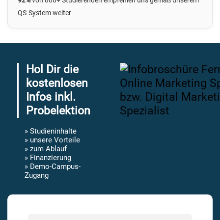
92%
von 800+ Studierenden empfehlen uns
gemäß unserem
QS-System
weiter
Hol Dir die
kostenlosen
Infos inkl.
Probelektion
» Studieninhalte
» unsere Vorteile
» zum Ablauf
» Finanzierung
» Demo-Campus-
Zugang