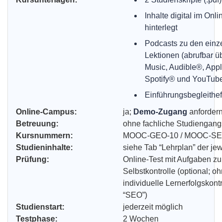
Inhalte digital im On
hinterlegt
Podcasts zu den ein
Lektionen (abrufbar 
Music, Audible®, App
Spotify® und YouTub
Einführungsbegleitheft
Online-Campus:
ja;
Demo-Zugang
anforder
Betreuung:
ohne fachliche Studiengan
Kursnummern:
MOOC-GEO-10 / MOOC-SE
Studieninhalte:
siehe Tab “Lehrplan” der je
Prüfung:
Online-Test mit Aufgaben zu
Selbstkontrolle (optional; o
individuelle Lernerfolgskontr
“SEO”)
Studienstart:
jederzeit möglich
Testphase:
2 Wochen