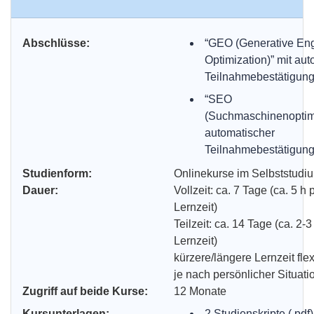
Abschlüsse:
“GEO (Generative En
Optimization)” mit au
Teilnahmebestätigung 
“SEO
(Suchmaschinenoptimi
automatischer
Teilnahmebestätigung 
Studienform:
Onlinekurse im Selbststudi
Dauer:
Vollzeit: ca. 7 Tage (ca. 5 h 
Lernzeit)
Teilzeit: ca. 14 Tage (ca. 2-
Lernzeit)
kürzere/längere Lernzeit fle
je nach persönlicher Situati
Zugriff auf beide Kurse:
12 Monate
Kursunterlagen:
2 Studienskripte (.pdf)