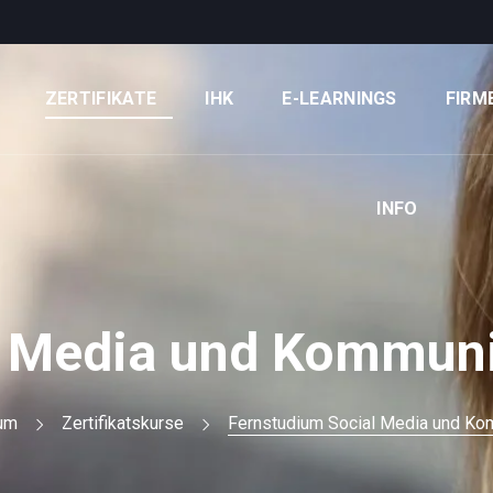
ZERTIFIKATE
IHK
E-LEARNINGS
FIRM
INFO
l Media und Kommu
um
Zertifikatskurse
Fernstudium Social Media und K