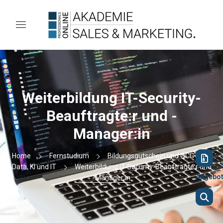
Weiterbildung IT-Security-
Beauftragte:r und -
Manager:in
Home
Fernstudium
Bildungsgutschein und QCG
Data, KI und IT
Weiterbildung IT-Security-Beauftragte:r und
Angebo
-Manager:in