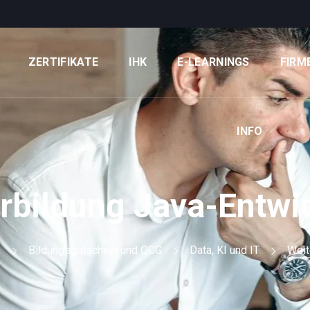
ZERTIFIKATE
IHK
E-LEARNINGS
FIRM
INFO
rbildung Java-Entwic
m
Bildungsgutschein und QCG
Data, KI und IT
Weit