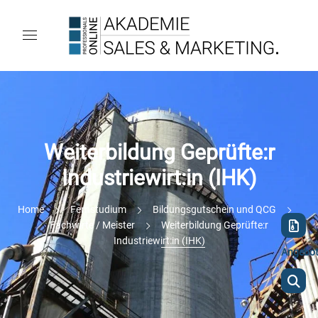
Weiterbildung Geprüfte:r
Industriewirt:in (IHK)
Home
Fernstudium
Bildungsgutschein und QCG
Fachwirte / Meister
Weiterbildung Geprüfte:r
Industriewirt:in (IHK)
Angebo