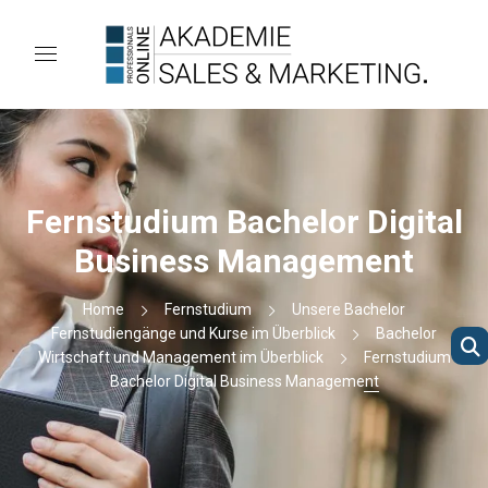
Fernstudium Bachelor Digital
Business Management
Home
Fernstudium
Unsere Bachelor
Fernstudiengänge und Kurse im Überblick
Bachelor
Wirtschaft und Management im Überblick
Fernstudium
Bachelor Digital Business Management