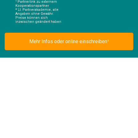
¹ Partnerlink zu externem
Kooperationspartner
* Lt. Partnerakademie, alle
Angaben ohne Gewähr.
Preise können sich
inzwischen geändert haben
Mehr Infos oder online einschreiben¹