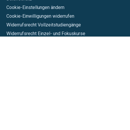
Cookie-Einstellungen ändern
Cookie-Einwilligungen widerrufen
Widerrufsrecht Vollzeitstudiengänge
Widerrufsrecht Einzel- und Fokuskurse
Sitemap
Vertrag hier kündigen
Mit uns verbunden:
Für Unternehmen
Bildungspartner werden
www.fernstudium-online-marketing.com
www.weiterbildung-online-marketing.com
www.gefoerderte-weiterbildung.de
www.fernstudium-bewertung.com