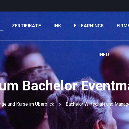
ZERTIFIKATE
IHK
E-LEARNINGS
FIRM
INFO
ium Bachelor Event
nge und Kurse im Überblick
Bachelor Wirtschaft und Manag