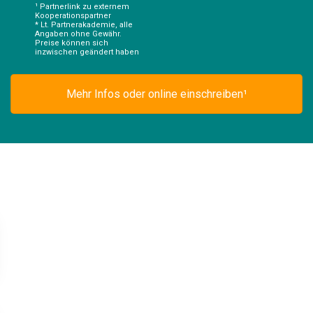
¹ Partnerlink zu externem
Kooperationspartner
* Lt. Partnerakademie, alle
Angaben ohne Gewähr.
Preise können sich
inzwischen geändert haben
Mehr Infos oder online einschreiben¹