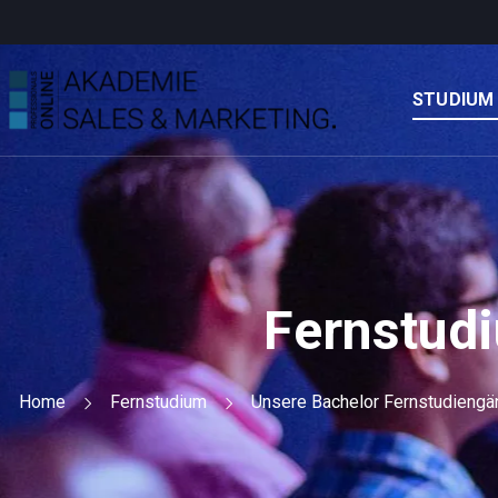
STUDIUM
Fernstud
Home
Fernstudium
Unsere Bachelor Fernstudiengä